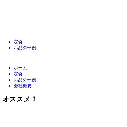
定食
お品の一例
ホーム
定食
お品の一例
会社概要
オススメ！