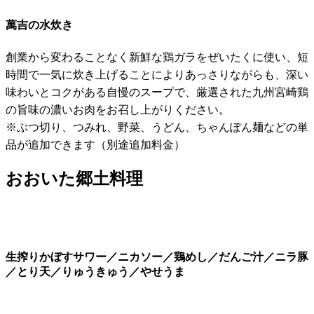
萬吉の水炊き
創業から変わることなく新鮮な鶏ガラをぜいたくに使い、短
時間で一気に炊き上げることによりあっさりながらも、深い
味わいとコクがある自慢のスープで、厳選された九州宮崎鶏
の旨味の濃いお肉をお召し上がりください。
※ぶつ切り、つみれ、野菜、うどん、ちゃんぽん麺などの単
品が追加できます（別途追加料金）
おおいた郷土料理
生搾りかぼすサワー／ニカソー／鶏めし／だんご汁／ニラ豚
／とり天／りゅうきゅう／やせうま